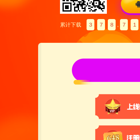
3
7
8
7
1
累计下载
,